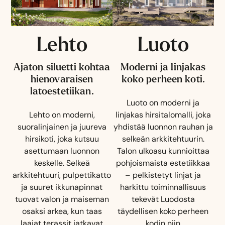
Lehto
Luoto
Ajaton siluetti kohtaa
Moderni ja linjakas
hienovaraisen
koko perheen koti.
latoestetiikan.
Luoto on moderni ja
Lehto on moderni,
linjakas hirsitalomalli, joka
suoralinjainen ja juureva
yhdistää luonnon rauhan ja
hirsikoti, joka kutsuu
selkeän arkkitehtuurin.
asettumaan luonnon
Talon ulkoasu kunnioittaa
keskelle. Selkeä
pohjoismaista estetiikkaa
arkkitehtuuri, pulpettikatto
– pelkistetyt linjat ja
ja suuret ikkunapinnat
harkittu toiminnallisuus
tuovat valon ja maiseman
tekevät Luodosta
osaksi arkea, kun taas
täydellisen koko perheen
laajat terassit jatkavat
kodin niin