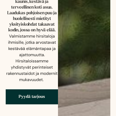
kaunis, kestävä ja
terveellinen koti asua.
Laadukas pohjoisen puu ja
huolellisesti mietityt
yksityiskohdat takaavat
kodin, jossa on hyvä elää.
Valmistamme
hirsitaloja
ihmisille, jotka arvostavat
kestävää elämäntapaa ja
ajattomuutta.
Hirsitaloissamme
yhdistyvät perinteiset
rakennustaidot ja modernit
mukavuudet.
Pyydä tarjous