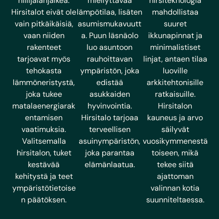
hiilijalanjälkeä.
miellyttävää
hirsiteknologia
Hirsitalot eivät ole
lämpötilaa, lisäten
mahdollistaa
vain pitkäikäisiä,
asumismukavuutt
suuret
vaan niiden
a. Puun läsnäolo
ikkunapinnat ja
rakenteet
luo asuntoon
minimalistiset
tarjoavat myös
rauhoittavan
linjat, antaen tilaa
tehokasta
ympäristön, joka
luoville
lämmöneristystä,
edistää
arkkitehtonisille
joka tukee
asukkaiden
ratkaisuille.
matalaenergiarak
hyvinvointia.
Hirsitalon
entamisen
Hirsitalo tarjoaa
kauneus ja arvo
vaatimuksia.
terveellisen
säilyvät
Valitsemalla
asuinympäristön,
vuosikymmenestä
hirsitalon, tuket
joka parantaa
toiseen, mikä
kestävää
elämänlaatua.
tekee siitä
kehitystä ja teet
ajattoman
ympäristötietoise
valinnan kotia
n päätöksen.
suunniteltaessa.