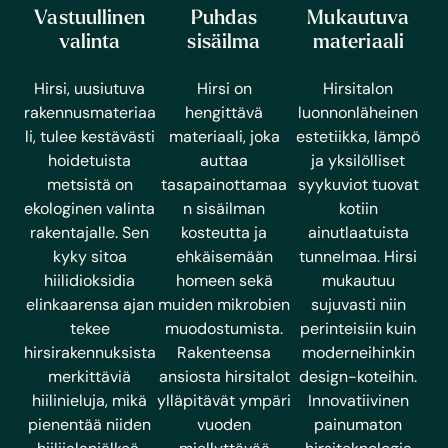
Vastuullinen
Puhdas
Mukautuva
valinta
sisäilma
materiaali
Hirsi, uusiutuva
Hirsi on
Hirsitalon
rakennusmateriaa
hengittävä
luonnonläheinen
li, tulee kestävästi
materiaali, joka
estetiikka, lämpö
hoidetuista
auttaa
ja yksilölliset
metsistä on
tasapainottamaa
syykuviot tuovat
ekologinen valinta
n sisäilman
kotiin
rakentajalle. Sen
kosteutta ja
ainutlaatuista
kyky sitoa
ehkäisemään
tunnelmaa. Hirsi
hiilidioksidia
homeen sekä
mukautuu
elinkaarensa ajan
muiden mikrobien
sujuvasti niin
tekee
muodostumista.
perinteisiin kuin
hirsirakennuksista
Rakenteensa
moderneihinkin
merkittäviä
ansiosta hirsitalot
design-koteihin.
hiilinieluja, mikä
ylläpitävät ympäri
Innovatiivinen
pienentää niiden
vuoden
painumaton