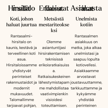
Hirsitalomallit
Asiakastarinat
Erikoisratkaisut
Koti, johon
Metsästä
Unelmista
haluat juurtua
mestariteokse
kotiin
ksi
Rantasalmi-
Rantasalmen
hirsitalo on
Olemme
asiakkuus on
kaunis, kestävä ja
asiantuntijasi
matka, joka alkaa
terveellinen koti
hirsirakentamisen
unelmistasi ja
asua.
teknisissä
saapuu lopulta
Hirsitaloissamme
erikoisratkaisuiss
kotiovellesi.
yhdistyvät
a.
Asiakkaamme
perinteiset
Ratkaisukeskeinen
arvostavat
rakennustaidot ja
lähestymistapam
joustavuuttamme,
modernit
me mahdollistaa
tarkkuuttamme ja
mukavuudet.
vaativimpienkin
kykyämme
Talomallimme
visioidesi
yhdistää
tarjoavat pohjan,
toteuttamisen.
perinteinen