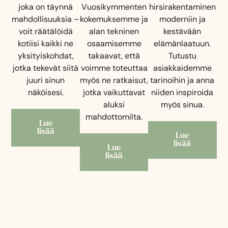
joka on täynnä
Vuosikymmenten
hirsirakentaminen
mahdollisuuksia –
kokemuksemme ja
moderniin ja
voit räätälöidä
alan tekninen
kestävään
kotiisi kaikki ne
osaamisemme
elämänlaatuun.
yksityiskohdat,
takaavat, että
Tutustu
jotka tekevät siitä
voimme toteuttaa
asiakkaidemme
juuri sinun
myös ne ratkaisut,
tarinoihin ja anna
näköisesi.
jotka vaikuttavat
niiden inspiroida
aluksi
myös sinua.
mahdottomilta.
Lue
lisää
Lue
lisää
Lue
lisää