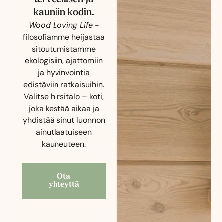
kauniin kodin.
Wood Loving Life
-
filosofiamme heijastaa
sitoutumistamme
ekologisiin, ajattomiin
ja hyvinvointia
edistäviin ratkaisuihin.
Valitse hirsitalo – koti,
joka kestää aikaa ja
yhdistää sinut luonnon
ainutlaatuiseen
kauneuteen.
Ota
yhteyttä