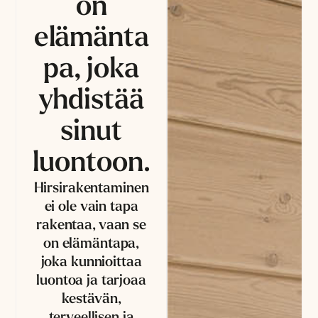
on
elämänta
pa, joka
yhdistää
sinut
luontoon.
Hirsirakentaminen
ei ole vain tapa
rakentaa, vaan se
on elämäntapa,
joka kunnioittaa
luontoa ja tarjoaa
kestävän,
terveellisen ja