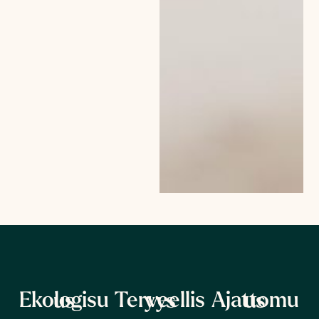
Ekologisuus
Terveellisyys
Ajattomuus