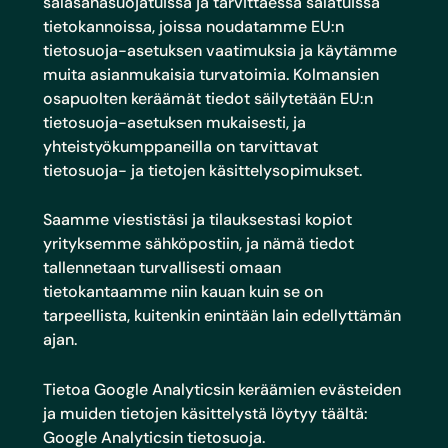
salasanasuojatuissa ja tarvittaessa salatuissa
tietokannoissa, joissa noudatamme EU:n
tietosuoja-asetuksen vaatimuksia ja käytämme
muita asianmukaisia turvatoimia. Kolmansien
osapuolten keräämät tiedot säilytetään EU:n
tietosuoja-asetuksen mukaisesti, ja
yhteistyökumppaneilla on tarvittavat
tietosuoja- ja tietojen käsittelysopimukset.
Saamme viestistäsi ja tilauksestasi kopiot
yrityksemme sähköpostiin, ja nämä tiedot
tallennetaan turvallisesti omaan
tietokantaamme niin kauan kuin se on
tarpeellista, kuitenkin enintään lain edellyttämän
ajan.
Tietoa Google Analyticsin keräämien evästeiden
ja muiden tietojen käsittelystä löytyy täältä:
Google Analyticsin tietosuoja
.