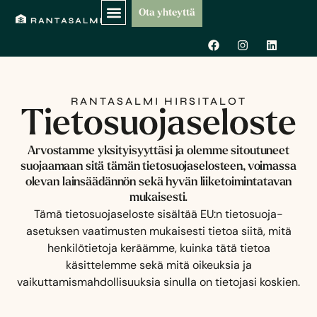
Siirry
Ota yhteyttä
sisältöön
F
I
L
a
n
i
c
s
n
e
t
k
b
a
e
o
g
d
RANTASALMI HIRSITALOT
o
r
i
Tietosuojaseloste
k
a
n
m
Arvostamme yksityisyyttäsi ja olemme sitoutuneet
suojaamaan sitä tämän tietosuojaselosteen, voimassa
olevan lainsäädännön sekä hyvän liiketoimintatavan
mukaisesti.
Tämä tietosuojaseloste sisältää EU:n tietosuoja-
asetuksen vaatimusten mukaisesti tietoa siitä, mitä
henkilötietoja keräämme, kuinka tätä tietoa
käsittelemme sekä mitä oikeuksia ja
vaikuttamismahdollisuuksia sinulla on tietojasi koskien.