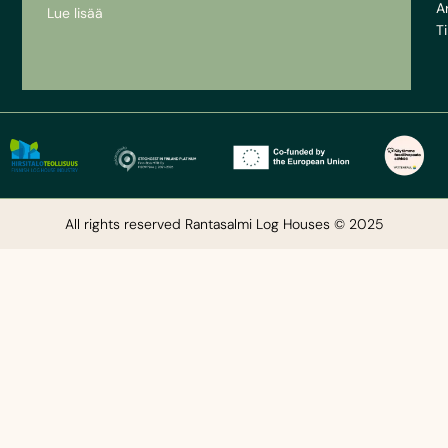
A
Lue lisää
Ti
All rights reserved Rantasalmi Log Houses © 2025