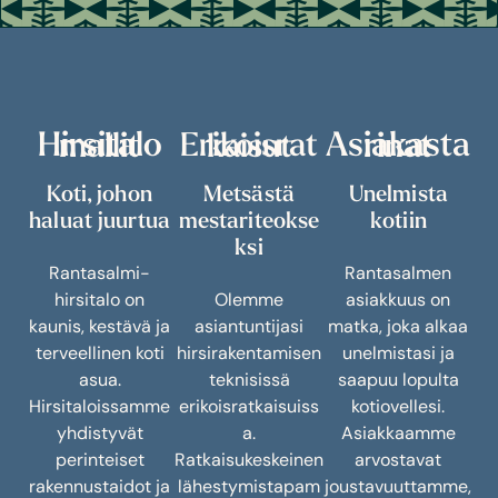
Hirsitalomallit
Asiakastarinat
Erikoisratkaisut
Koti, johon
Metsästä
Unelmista
haluat juurtua
mestariteokse
kotiin
ksi
Rantasalmi-
Rantasalmen
hirsitalo on
Olemme
asiakkuus on
kaunis, kestävä ja
asiantuntijasi
matka, joka alkaa
terveellinen koti
hirsirakentamisen
unelmistasi ja
asua.
teknisissä
saapuu lopulta
Hirsitaloissamme
erikoisratkaisuiss
kotiovellesi.
yhdistyvät
a.
Asiakkaamme
perinteiset
Ratkaisukeskeinen
arvostavat
rakennustaidot ja
lähestymistapam
joustavuuttamme,