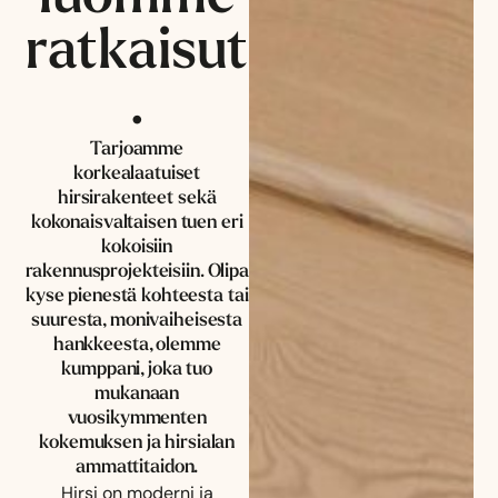
ratkaisut
.
Tarjoamme
korkealaatuiset
hirsirakenteet sekä
kokonaisvaltaisen tuen eri
kokoisiin
rakennusprojekteisiin. Olipa
kyse pienestä kohteesta tai
suuresta, monivaiheisesta
hankkeesta, olemme
kumppani, joka tuo
mukanaan
vuosikymmenten
kokemuksen ja hirsialan
ammattitaidon.
Hirsi on moderni ja