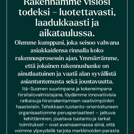
Rakennamme visiosi
todeksi – luotettavasti,
laadukkaasti ja
aikataulussa.
Olemme kumppani, joka seisoo vahvana
asiakkaidensa rinnalla koko
rakennusprosessin ajan. Ymmärrämme,
että jokainen rakennushanke on
ainutlaatuinen ja vaatii alan syvällistä
asiantuntemusta sekä joustavuutta.
Itä-Suomen suurimpana ja kokeneimpana
hirsitalovalmistajana, löydämme innovatiivisia
ratkaisuja hirsirakentamisen vaativimpiinkin
haasteisiin. Tehokkaan tuotanto-orientoituneen
organisaatiomme perusperiaatteet – jatkuva
kehittäminen, joustava tuotanto ja tarkat
toimitukset – ovat avainasemassa siinä, että
voimme ylpeydellä tarjota markkinoiden parasta