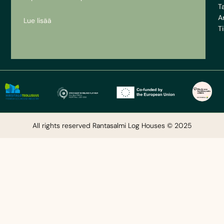
T
A
Lue lisää
Ti
All rights reserved Rantasalmi Log Houses © 2025