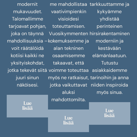
modernit
me mahdollistaa
tarkkuuttamme ja
mukavuudet.
vaativimpienkin
kykyämme
Talomallimme
visioidesi
yhdistää
tarjoavat pohjan,
toteuttamisen.
perinteinen
joka on täynnä
Vuosikymmenten
hirsirakentaminen
mahdollisuuksia –
kokemuksemme ja
moderniin ja
voit räätälöidä
alan tekninen
kestävään
kotiisi kaikki ne
osaamisemme
elämänlaatuun.
yksityiskohdat,
takaavat, että
Tutustu
jotka tekevät siitä
voimme toteuttaa
asiakkaidemme
juuri sinun
myös ne ratkaisut,
tarinoihin ja anna
näköisesi.
jotka vaikuttavat
niiden inspiroida
aluksi
myös sinua.
mahdottomilta.
Lue
lisää
Lue
lisää
Lue
lisää