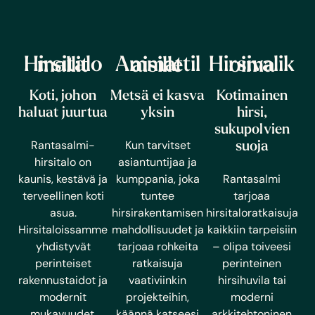
Hirsitalomallit
Ammattilaisille
Hirsivalikoima
Koti, johon
Metsä ei kasva
Kotimainen
haluat juurtua
yksin
hirsi,
sukupolvien
Rantasalmi-
Kun tarvitset
suoja
hirsitalo on
asiantuntijaa ja
kaunis, kestävä ja
kumppania, joka
Rantasalmi
terveellinen koti
tuntee
tarjoaa
asua.
hirsirakentamisen
hirsitaloratkaisuja
Hirsitaloissamme
mahdollisuudet ja
kaikkiin tarpeisiin
yhdistyvät
tarjoaa rohkeita
– olipa toiveesi
perinteiset
ratkaisuja
perinteinen
rakennustaidot ja
vaativiinkin
hirsihuvila tai
modernit
projekteihin,
moderni
mukavuudet.
käännä katseesi
arkkitehtoninen