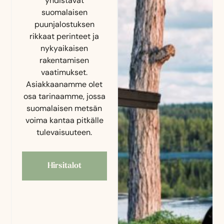
yhdistävät
suomalaisen
puunjalostuksen
rikkaat perinteet ja
nykyaikaisen
rakentamisen
vaatimukset.
Asiakkaanamme olet
osa tarinaamme, jossa
suomalaisen metsän
voima kantaa pitkälle
tulevaisuuteen.
Hirsitalot