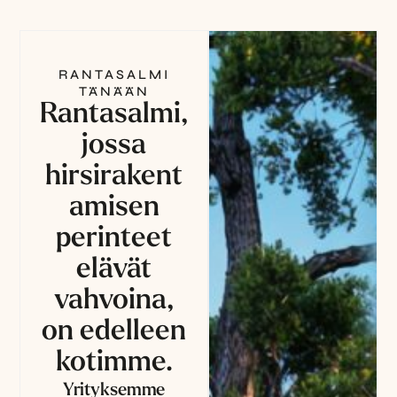
RANTASALMI
TÄNÄÄN
Rantasalmi,
jossa
hirsirakent
amisen
perinteet
elävät
vahvoina,
on edelleen
kotimme.
Yrityksemme