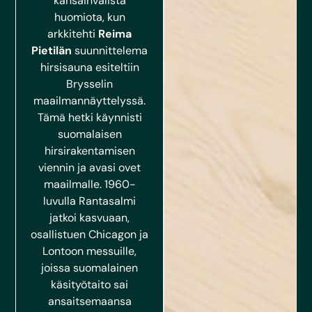
kansainvälistä
huomiota, kun
arkkitehti
Reima
Pietilän
suunnittelema
hirsisauna esiteltiin
Brysselin
maailmannäyttelyssä.
Tämä hetki käynnisti
suomalaisen
hirsirakentamisen
viennin ja avasi ovet
maailmalle. 1960-
luvulla Rantasalmi
jatkoi kasvuaan,
osallistuen Chicagon ja
Lontoon messuille,
joissa suomalainen
käsityötaito sai
ansaitsemaansa