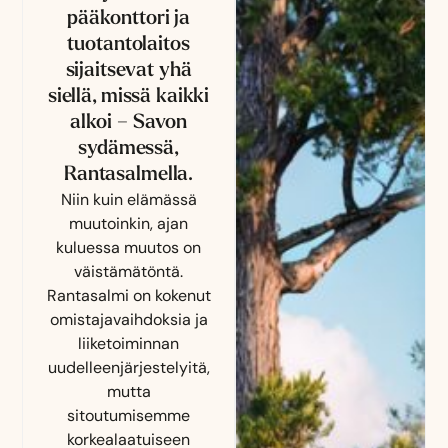
pääkonttori ja
tuotantolaitos
sijaitsevat yhä
siellä, missä kaikki
alkoi – Savon
sydämessä,
Rantasalmella.
Niin kuin elämässä
muutoinkin, ajan
kuluessa muutos on
väistämätöntä.
Rantasalmi on kokenut
omistajavaihdoksia ja
liiketoiminnan
uudelleenjärjestelyitä,
mutta
sitoutumisemme
korkealaatuiseen