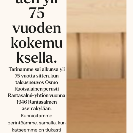
75
vuoden
kokemu
ksella.
Tarinamme sai alkunsa yli
75 vuotta sitten, kun
talousneuvos Osmo
Ruotsalainen perusti
Rantasalmi-yhtiön vuonna
1946 Rantasalmen
asemakylään.
Kunnioitamme
perintöämme, samalla, kun
katseemme on tiukasti