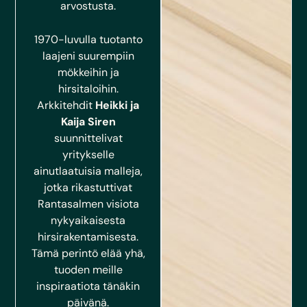
arvostusta.
1970-luvulla tuotanto
laajeni suurempiin
mökkeihin ja
hirsitaloihin.
Arkkitehdit
Heikki ja
Kaija Siren
suunnittelivat
yritykselle
ainutlaatuisia malleja,
jotka rikastuttivat
Rantasalmen visiota
nykyaikaisesta
hirsirakentamisesta.
Tämä perintö elää yhä,
tuoden meille
inspiraatiota tänäkin
päivänä.