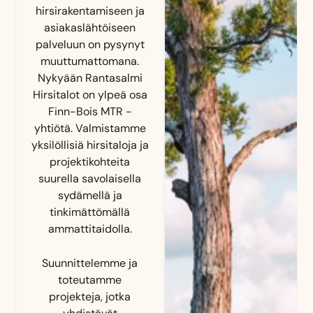
hirsirakentamiseen ja
asiakaslähtöiseen
palveluun on pysynyt
muuttumattomana.
Nykyään Rantasalmi
Hirsitalot on ylpeä osa
Finn-Bois MTR -
yhtiötä. Valmistamme
yksilöllisiä hirsitaloja ja
projektikohteita
suurella savolaisella
sydämellä ja
tinkimättömällä
ammattitaidolla.
Suunnittelemme ja
toteutamme
projekteja, jotka