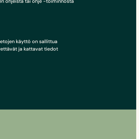
n ohjeista tai ohje -toiminnosta
etojen käyttö on sallittua
ettävät ja kattavat tiedot