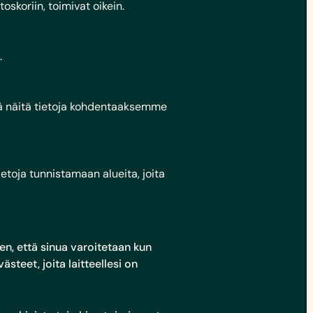
skoriin, toimivat oikein.
.
ä näitä tietoja kohdentaaksemme
oja tunnistamaan alueita, joita
n, että sinua varoitetaan kun
steet, joita laitteellesi on