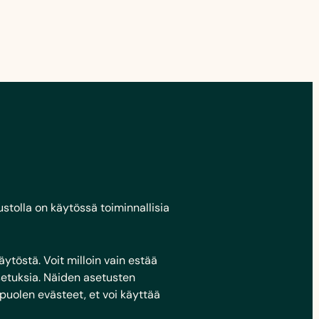
stolla on käytössä toiminnallisia
ytöstä. Voit milloin vain estää
asetuksia. Näiden asetusten
apuolen evästeet, et voi käyttää