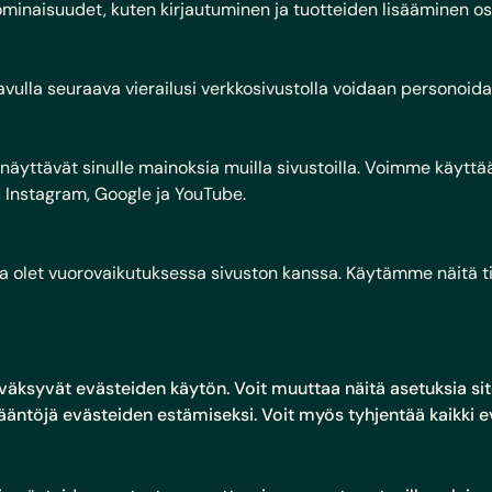
inaisuudet, kuten kirjautuminen ja tuotteiden lisääminen osto
avulla seuraava vierailusi verkkosivustolla voidaan personoida
äyttävät sinulle mainoksia muilla sivustoilla. Voimme käyttä
, Instagram, Google ja YouTube.
let vuorovaikutuksessa sivuston kanssa. Käytämme näitä tiet
äksyvät evästeiden käytön. Voit muuttaa näitä asetuksia site
ääntöjä evästeiden estämiseksi. Voit myös tyhjentää kaikki evä