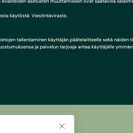
i evästeiden asetusten muuttamiseen ovat saatavilla selaime
sesta käytöstä:
Viestintävirasto
.
etojen tallentaminen käyttäjän päätelaitteelle sekä näiden ti
 suostumuksensa ja palvelun tarjoaja antaa käyttäjälle ymmärr