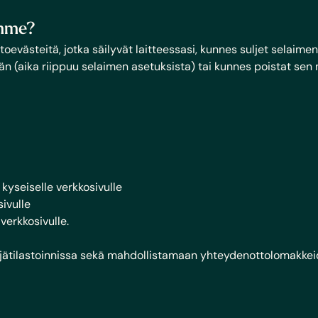
ämme?
untoevästeitä, jotka säilyvät laitteessasi, kunnes suljet selaim
ään (aika riippuu selaimen asetuksista) tai kunnes poistat sen
 kyseiselle verkkosivulle
sivulle
verkkosivulle.
ijätilastoinnissa sekä mahdollistamaan yhteydenottolomakkei