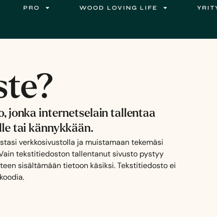
PRO
WOOD LOVING LIFE
YRIT
ste?
o, jonka internetselain tallentaa
elle tai kännykkään.
istasi verkkosivustolla ja muistamaan tekemäsi
 Vain tekstitiedoston tallentanut sivusto pystyy
en sisältämään tietoon käsiksi. Tekstitiedosto ei
akoodia.