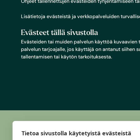
Ohjeet tallennettujen evästeiden tyhjentämiseen ta
Lisätietoja evästeistä ja verkkopalveluiden turvalli
Evästeet tällä sivustolla
Evästeiden tai muiden palvelun käyttöä kuvaavien ti
palvelun tarjoajalle, jos käyttäjä on antanut siihen
tallentamisen tai käytön tarkoituksesta.
Tietoa sivustolla käytetyistä evästeistä
Haluatko lisätietoja?