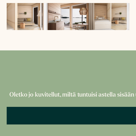
Oletko jo kuvitellut, miltä tuntuisi astella sis