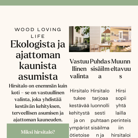
WOOD LOVING
LIFE
Ekologista ja
ajattoman
Vastuu
Puhdas
Muunn
kaunista
llinen
sisäilm
eltavuu
asumista​
valinta
a
s
Hirsitalo on enemmän kuin
Hirsitalo
Hirsitalo
Hirsi
koti – se on vastuullinen
tukee
tarjoaa
sopii
valinta, joka yhdistää
kestävää
luonnolli
yhtä
kestävän kehityksen,
kehitystä
sesti
lailla
terveellisen asumisen ja
ja on
puhtaan
perinteis
ajattoman kauneuden.
ympärist
sisäilma
iin
Miksi hirsitalo?
ötietoise
n ja
hirsitaloi