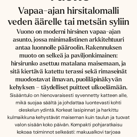
Vapaa-ajan hirsitalomalli
veden äärelle tai metsän syliin
Vuono on moderni hirsinen vapaa-ajan
asunto, jossa minimalistinen arkkitehtuuri
antaa luonnolle pääroolin. Rakennuksen
muoto on selkeä ja paviljonkimainen:
hirsirunko asettuu matalana maisemaan, ja
sitä kiertävä katettu terassi sekä rimaseinät
muodostavat ilmavan, puoliläpinäkyvän
kehyksen – täydelliset puitteet ulkoelämään.
Sisääntulo on hienovaraisesti syvennetty katteen alle,
mikä suojaa säältä ja johdattaa luontevasti kohti
oleskelun ydintä. Korkeat lasipinnat ja harkittu
kulmaikkuna kehystävät maiseman kuin taulun ja tuovat
valon sisään koko päivän. Kompakti pohjaratkaisu
kokoaa toiminnot selkeästi: makuualkovi tarjoaa