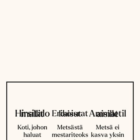
Hirsitalomallit
Ammattilaisille
Erikoisratkaisut
Koti, johon
Metsästä
Metsä ei
haluat
mestariteoks
kasva yksin