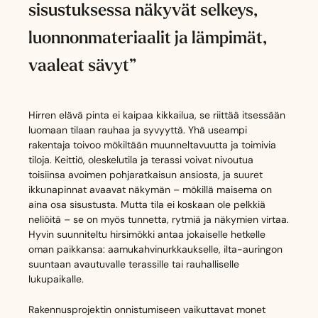
sisustuksessa näkyvät selkeys,
luonnonmateriaalit ja lämpimät,
vaaleat sävyt”
Hirren elävä pinta ei kaipaa kikkailua, se riittää itsessään
luomaan tilaan rauhaa ja syvyyttä. Yhä useampi
rakentaja toivoo mökiltään muunneltavuutta ja toimivia
tiloja. Keittiö, oleskelutila ja terassi voivat nivoutua
toisiinsa avoimen pohjaratkaisun ansiosta, ja suuret
ikkunapinnat avaavat näkymän – mökillä maisema on
aina osa sisustusta. Mutta tila ei koskaan ole pelkkiä
neliöitä – se on myös tunnetta, rytmiä ja näkymien virtaa.
Hyvin suunniteltu hirsimökki antaa jokaiselle hetkelle
oman paikkansa: aamukahvinurkkaukselle, ilta-auringon
suuntaan avautuvalle terassille tai rauhalliselle
lukupaikalle.
Rakennusprojektin onnistumiseen vaikuttavat monet