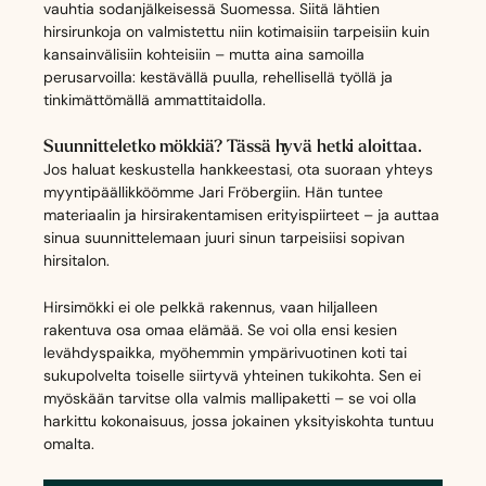
vauhtia sodanjälkeisessä Suomessa. Siitä lähtien
hirsirunkoja on valmistettu niin kotimaisiin tarpeisiin kuin
kansainvälisiin kohteisiin – mutta aina samoilla
perusarvoilla: kestävällä puulla, rehellisellä työllä ja
tinkimättömällä ammattitaidolla.
Suunnitteletko mökkiä? Tässä hyvä hetki aloittaa.
Jos haluat keskustella hankkeestasi, ota suoraan yhteys
myyntipäällikköömme Jari Fröbergiin. Hän tuntee
materiaalin ja hirsirakentamisen erityispiirteet – ja auttaa
sinua suunnittelemaan juuri sinun tarpeisiisi sopivan
hirsitalon.
Hirsimökki ei ole pelkkä rakennus, vaan hiljalleen
rakentuva osa omaa elämää. Se voi olla ensi kesien
levähdyspaikka, myöhemmin ympärivuotinen koti tai
sukupolvelta toiselle siirtyvä yhteinen tukikohta. Sen ei
myöskään tarvitse olla valmis mallipaketti – se voi olla
harkittu kokonaisuus, jossa jokainen yksityiskohta tuntuu
omalta.