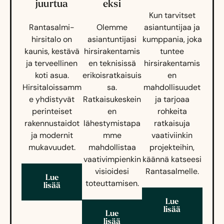
juurtua
eksi
Kun tarvitset
Rantasalmi-
Olemme
asiantuntijaa ja
hirsitalo on
asiantuntijasi
kumppania, joka
kaunis, kestävä
hirsirakentamis
tuntee
ja terveellinen
en teknisissä
hirsirakentamis
koti asua.
erikoisratkaisuis
en
Hirsitaloissamm
sa.
mahdollisuudet
e yhdistyvät
Ratkaisukeskein
ja tarjoaa
perinteiset
en
rohkeita
rakennustaidot
lähestymistapa
ratkaisuja
ja modernit
mme
vaativiinkin
mukavuudet.
mahdollistaa
projekteihin,
vaativimpienkin
käännä katseesi
visioidesi
Rantasalmelle.
Lue
toteuttamisen.
lisää
Lue
lisää
Lue
lisää