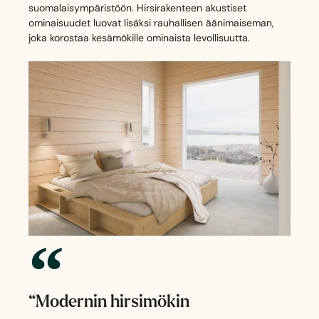
suomalaisympäristöön. Hirsirakenteen akustiset
ominaisuudet luovat lisäksi rauhallisen äänimaiseman,
j
oka korostaa kesämökille
ominaista levollisuutta.
“Modernin hirsimökin