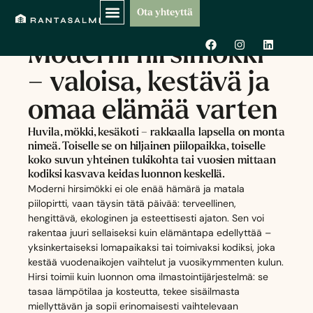
Siirry
Ota yhteyttä
sisältöön
WOOD LOVING LIFE
F
I
L
Moderni hirsimökki
a
n
i
c
s
n
e
t
k
– valoisa, kestävä ja
b
a
e
o
g
d
omaa elämää varten
o
r
i
k
a
n
m
Huvila, mökki, kesäkoti – rakkaalla lapsella on monta
nimeä. Toiselle se on hiljainen piilopaikka, toiselle
koko suvun yhteinen tukikohta tai vuosien mittaan
kodiksi kasvava keidas luonnon keskellä.
Moderni hirsimökki ei ole enää hämärä ja matala
piilopirtti, vaan täysin tätä päivää: terveellinen,
hengittävä, ekologinen ja esteettisesti ajaton. Sen voi
rakentaa juuri sellaiseksi kuin elämäntapa edellyttää –
yksinkertaiseksi lomapaikaksi tai toimivaksi kodiksi, joka
kestää vuodenaikojen vaihtelut ja vuosikymmenten kulun.
Hirsi toimii kuin luonnon oma ilmastointijärjestelmä: se
tasaa lämpötilaa ja kosteutta, tekee sisäilmasta
miellyttävän ja sopii erinomaisesti vaihtelevaan