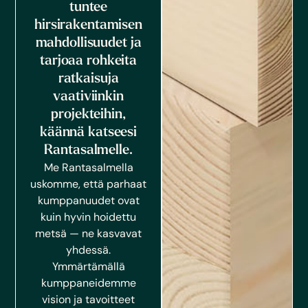
tuntee
hirsirakentamisen
mahdollisuudet ja
tarjoaa rohkeita
ratkaisuja
vaativiinkin
projekteihin,
käännä katseesi
Rantasalmelle.
Me Rantasalmella
uskomme, että parhaat
kumppanuudet ovat
kuin hyvin hoidettu
metsä — ne kasvavat
yhdessä.
Ymmärtämällä
kumppaneidemme
vision ja tavoitteet