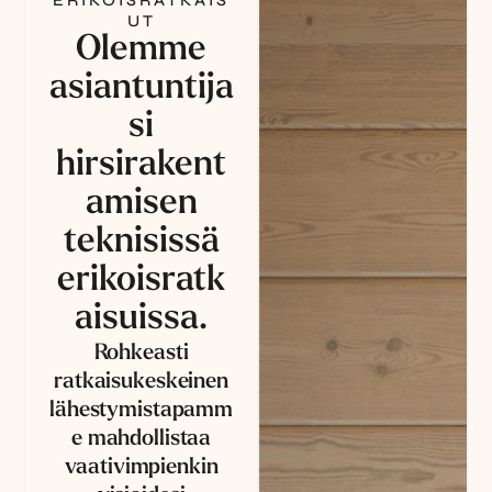
ERIKOISRATKAIS
UT
Olemme
asiantuntija
si
hirsirakent
amisen
teknisissä
erikoisratk
aisuissa.
Rohkeasti
ratkaisukeskeinen
lähestymistapamm
e mahdollistaa
vaativimpienkin