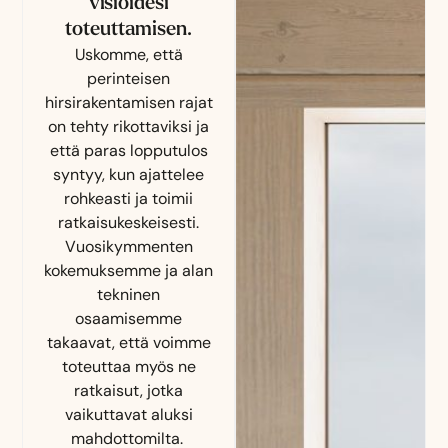
visioidesi
toteuttamisen.
Uskomme, että
perinteisen
hirsirakentamisen rajat
on tehty rikottaviksi ja
että paras lopputulos
syntyy, kun ajattelee
rohkeasti ja toimii
ratkaisukeskeisesti.
Vuosikymmenten
kokemuksemme ja alan
tekninen
osaamisemme
takaavat, että voimme
toteuttaa myös ne
ratkaisut, jotka
vaikuttavat aluksi
mahdottomilta.