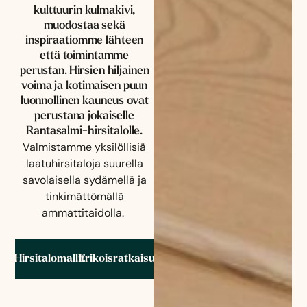
kulttuurin kulmakivi,
muodostaa sekä
inspiraatiomme lähteen
että toimintamme
perustan. Hirsien hiljainen
voima ja kotimaisen puun
luonnollinen kauneus ovat
perustana jokaiselle
Rantasalmi-hirsitalolle.
Valmistamme yksilöllisiä
laatuhirsitaloja suurella
savolaisella sydämellä ja
tinkimättömällä
ammattitaidolla.
Hirsitalomallit
Erikoisratkaisut