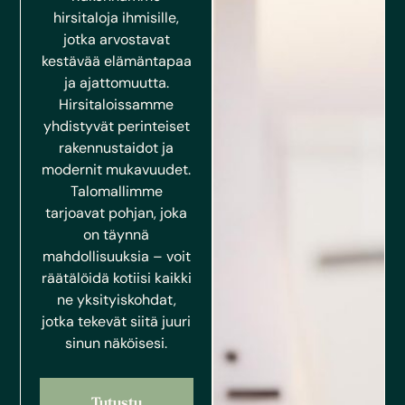
hirsitaloja ihmisille,
jotka arvostavat
kestävää elämäntapaa
ja ajattomuutta.
Hirsitaloissamme
yhdistyvät perinteiset
rakennustaidot ja
modernit mukavuudet.
Talomallimme
tarjoavat pohjan, joka
on täynnä
mahdollisuuksia – voit
räätälöidä kotiisi kaikki
ne yksityiskohdat,
jotka tekevät siitä juuri
sinun näköisesi.
Tutustu