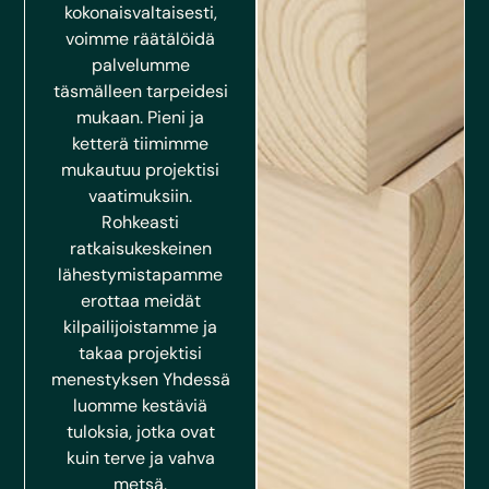
kokonaisvaltaisesti,
voimme räätälöidä
palvelumme
täsmälleen tarpeidesi
mukaan. Pieni ja
ketterä tiimimme
mukautuu projektisi
vaatimuksiin.
Rohkeasti
ratkaisukeskeinen
lähestymistapamme
erottaa meidät
kilpailijoistamme ja
takaa projektisi
menestyksen Yhdessä
luomme kestäviä
tuloksia, jotka ovat
kuin terve ja vahva
metsä.