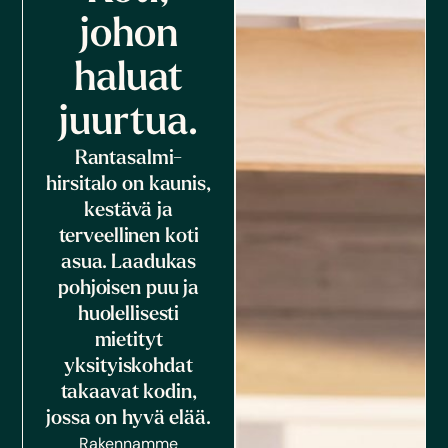
johon
haluat
juurtua.
Rantasalmi-
hirsitalo on kaunis,
kestävä ja
terveellinen koti
asua. Laadukas
pohjoisen puu ja
huolellisesti
mietityt
yksityiskohdat
takaavat kodin,
jossa on hyvä elää.
Rakennamme