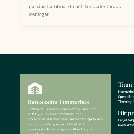
passion för utmärkta och kundorienterade
lösningar.
Timm
Husmodell
Speciallös
Rantasalmi Timmerhus
Timmergu
Rantasalmi Timmerhus är en del av Finn-Bois
För pr
MTR Oy. Vi tillverkar timmerhus och
projektlösningar med stort savolaxiskt hjärta och
Projektobj
kompromisslös yrkesskicklighet. Vi är
Kontraktst
specialiserade på design och tillverkning av