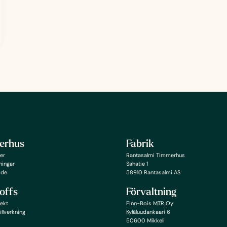
erhus
Fabrik
er
Rantasalmi Timmerhus
ningar
Sahatie 1
ide
58910 Rantasalmi AS
offs
Förvaltning
ekt
Finn-Bois MTR Oy
illverkning
Kyläluudankaari 6
50600 Mikkeli