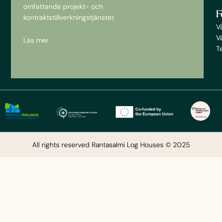
omfattande projekt- och
F
kontraktstillverkningstjänster.
V
V
Läs mer
T
All rights reserved Rantasalmi Log Houses © 2025