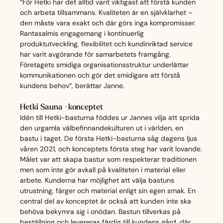
“För Hetki har det alltid varit viktigast att förstå kunden
och arbeta tillsammans. Kvaliteten är en självklarhet –
den måste vara exakt och där görs inga kompromisser.
Rantasalmis engagemang i kontinuerlig
produktutveckling, flexibilitet och kundinriktad service
har varit avgörande för samarbetets framgång.
Företagets smidiga organisationsstruktur underlättar
kommunikationen och gör det smidigare att förstå
kundens behov”, berättar Janne.
Hetki Sauna -konceptet
Idén till Hetki-basturna föddes ur Jannes vilja att sprida
den urgamla välbefinnandekulturen ut i världen, en
bastu i taget. De första Hetki-basturna såg dagens ljus
våren 2021, och konceptets första steg har varit lovande.
Målet var att skapa bastur som respekterar traditionen
men som inte gör avkall på kvaliteten i material eller
arbete. Kunderna har möjlighet att välja bastuns
utrustning, färger och material enligt sin egen smak. En
central del av konceptet är också att kunden inte ska
behöva bekymra sig i onödan. Bastun tillverkas på
beställning och levereras färdig till kundens gård, där