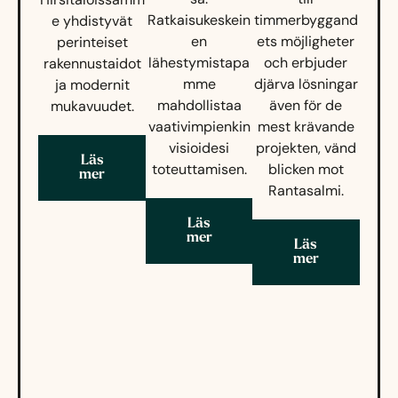
Ratkaisukeskein
timmerbyggand
e yhdistyvät
en
ets möjligheter
perinteiset
lähestymistapa
och erbjuder
rakennustaidot
mme
djärva lösningar
ja modernit
mahdollistaa
även för de
mukavuudet.
vaativimpienkin
mest krävande
visioidesi
projekten, vänd
Läs
toteuttamisen.
blicken mot
mer
Rantasalmi.
Läs
mer
Läs
mer