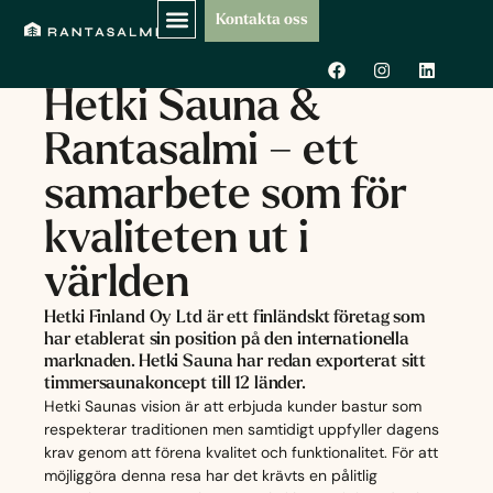
Hoppa
Kontakta oss
till
KUNDBERÄTTELSE /
F
I
L
innehåll
KONTRAKTSTILLVERKNING
a
n
i
c
s
n
Hetki Sauna &
e
t
k
b
a
e
Rantasalmi – ett
o
g
d
o
r
i
k
a
n
samarbete som för
m
kvaliteten ut i
världen
Hetki Finland Oy Ltd är ett finländskt företag som
har etablerat sin position på den internationella
marknaden. Hetki Sauna har redan exporterat sitt
timmersaunakoncept till 12 länder.
Hetki Saunas vision är att erbjuda kunder bastur som
respekterar traditionen men samtidigt uppfyller dagens
krav genom att förena kvalitet och funktionalitet. För att
möjliggöra denna resa har det krävts en pålitlig