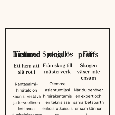
Timmerhusmodeller
För proffs
Speciallösningar
Från skog till
Skogen
Ett hem att
mästerverk
växer inte
slå rot i
ensam
Olemme
Rantasalmi-
asiantuntijasi
När du behöver
hirsitalo on
hirsirakentamis
en expert och
kaunis, kestävä
en teknisissä
samarbetspartn
ja terveellinen
erikoisratkaisuis
er som känner
koti asua.
sa.
till
Hirsitaloissamm