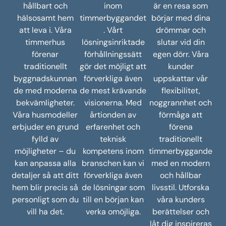
hållbart och
inom
är en resa som
hälsosamt hem
timmerbyggandet
börjar med dina
att leva i. Våra
. Vårt
drömmar och
timmerhus
lösningsinriktade
slutar vid din
förenar
förhållningssätt
egen dörr. Våra
traditionellt
gör det möjligt att
kunder
byggnadskunnan
förverkliga även
uppskattar vår
de med moderna
de mest krävande
flexibilitet,
bekvämligheter.
visionerna. Med
noggrannhet och
Våra husmodeller
årtionden av
förmåga att
erbjuder en grund
erfarenhet och
förena
fylld av
teknisk
traditionellt
möjligheter – du
kompetens inom
timmerbyggande
kan anpassa alla
branschen kan vi
med en modern
detaljer så att ditt
förverkliga även
och hållbar
hem blir precis så
de lösningar som
livsstil. Utforska
personligt som du
till en början kan
våra kunders
vill ha det.
verka omöjliga.
berättelser och
låt dig inspireras