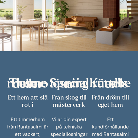
Timmerhusmodeller
Speciallösningar
Kundberättelser
Ett hem att slå
Från skog till
Från dröm till
rot i
mästerverk
eget hem
Ett timmerhem
Vi är din expert
Ett
från Rantasalmi är
på tekniska
kundförhållande
ett vackert,
speciallösningar
med Rantasalmi