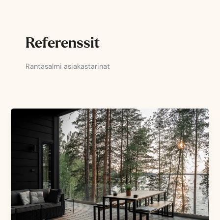
Siirry
sisältöön
Referenssit
Rantasalmi asiakastarinat