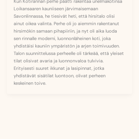
Kun Kotirannan perhe päätti rakentaa unelmakotinsa
Loikansaaren kauniiseen järvimaisemaan
Savonlinnassa, he tiesivät heti, että hirsitalo olisi
ainut oikea valinta. Perhe oli jo aiemmin rakentanut
hirsimökin samaan pihapiiriin, ja nyt oli aika luoda
sen rinnalle moderni, luonnonläheinen koti, joka
yhdistäisi kauniin ympäristön ja arjen toimivuuden.
Talon suunnittelussa perheelle oli tärkeää, että yleiset
tilat olisivat avaria ja luonnonvaloa tulvivia.
Erityisesti suuret ikkunat ja lasipinnat, jotka
yhdistävät sisätilat luontoon, olivat perheen
keskeinen toive.