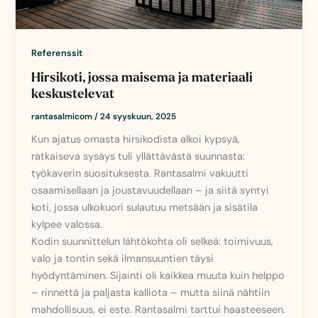
Referenssit
Hirsikoti, jossa maisema ja materiaali
keskustelevat
rantasalmicom
/
24 syyskuun, 2025
Kun ajatus omasta hirsikodista alkoi kypsyä,
ratkaiseva sysäys tuli yllättävästä suunnasta:
työkaverin suosituksesta. Rantasalmi vakuutti
osaamisellaan ja joustavuudellaan – ja siitä syntyi
koti, jossa ulkokuori sulautuu metsään ja sisätila
kylpee valossa.
Kodin suunnittelun lähtökohta oli selkeä: toimivuus,
valo ja tontin sekä ilmansuuntien täysi
hyödyntäminen. Sijainti oli kaikkea muuta kuin helppo
– rinnettä ja paljasta kalliota – mutta siinä nähtiin
mahdollisuus, ei este. Rantasalmi tarttui haasteeseen.