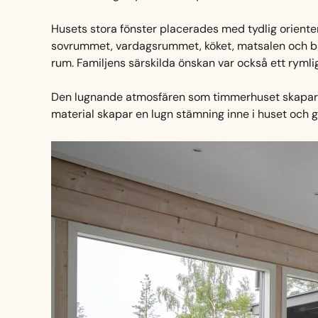
Husets stora fönster placerades med tydlig orienteri
sovrummet, vardagsrummet, köket, matsalen och bast
rum. Familjens särskilda önskan var också ett ryml
Den lugnande atmosfären som timmerhuset skapar, i k
material skapar en lugn stämning inne i huset och ga