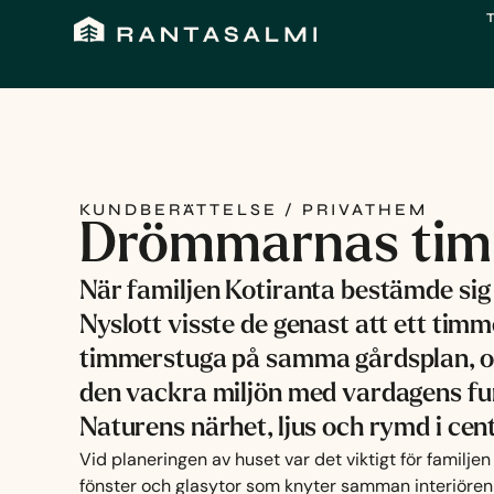
Hoppa
till
innehåll
KUNDBERÄTTELSE / PRIVATHEM
Drömmarnas tim
När familjen Kotiranta bestämde sig 
Nyslott visste de genast att ett timm
timmerstuga på samma gårdsplan, oc
den vackra miljön med vardagens fun
Naturens närhet, ljus och rymd i ce
Vid planeringen av huset var det viktigt för familje
fönster och glasytor som knyter samman interiören 