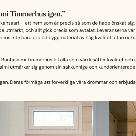
almi Timmerhus igen.”
ikansaari – ett hem som är precis så som de hade önskat sig: f
tmärkt, och allt gick precis som avtalat. Leveranserna var p
us inte bara erbjöd byggmaterial av hög kvalitet, utan också
Rantasalmi Timmerhus till alla som värdesätter kvalitet och 
lmi utmärker sig genom sin sakkunniga och kundorienterade 
igen. Deras förmåga att förverkliga våra drömmar och erbjuda 