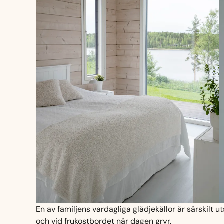
En av familjens vardagliga glädjekällor är särskilt 
och vid frukostbordet när dagen gryr.