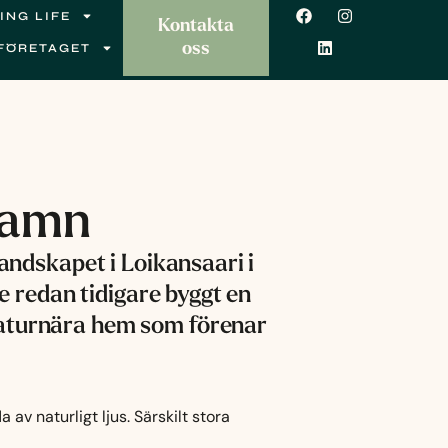
F
L
I
ING LIFE
a
i
n
Kontakta
c
n
s
oss
FÖRETAGET
e
k
t
b
e
a
o
d
g
o
i
r
k
n
a
m
famn
andskapet i Loikansaari i
e redan tidigare byggt en
naturnära hem som förenar
v naturligt ljus. Särskilt stora