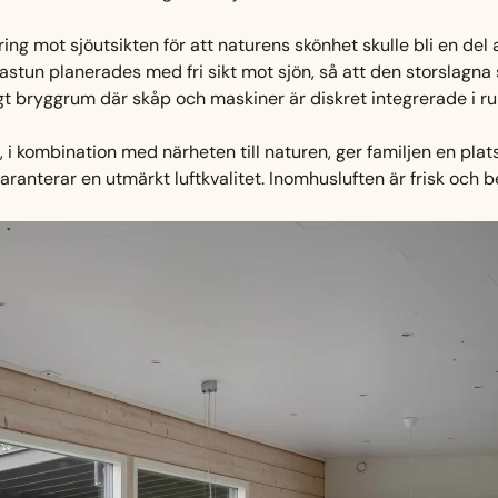
ng mot sjöutsikten för att naturens skönhet skulle bli en del 
un planerades med fri sikt mot sjön, så att den storslagna s
igt bryggrum där skåp och maskiner är diskret integrerade i 
ombination med närheten till naturen, ger familjen en plats d
ranterar en utmärkt luftkvalitet. Inomhusluften är frisk och be